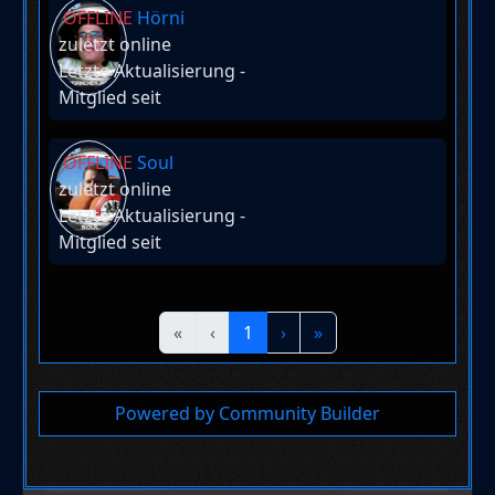
OFFLINE
Hörni
zuletzt online
Letzte Aktualisierung
-
Mitglied seit
OFFLINE
Soul
zuletzt online
Letzte Aktualisierung
-
Mitglied seit
«
‹
1
›
»
Powered by Community Builder