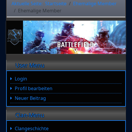
Aktuelle Seite:
Startseite
Ehemalige Member
Ehemalige Member
User Menu
Login
Profil bearbeiten
Neuer Beitrag
Clan-Menu
Clangeschichte