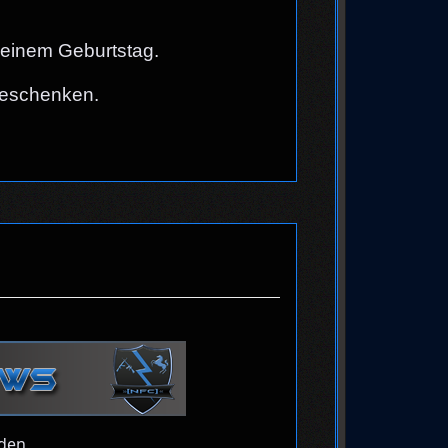
Deinem Geburtstag.
 beschenken.
nden