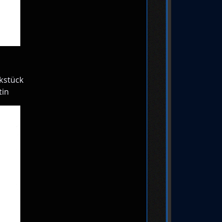
kstück
tin