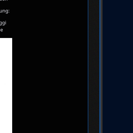
rung:
ggi
ne