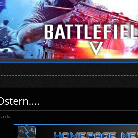
Ostern....
tails